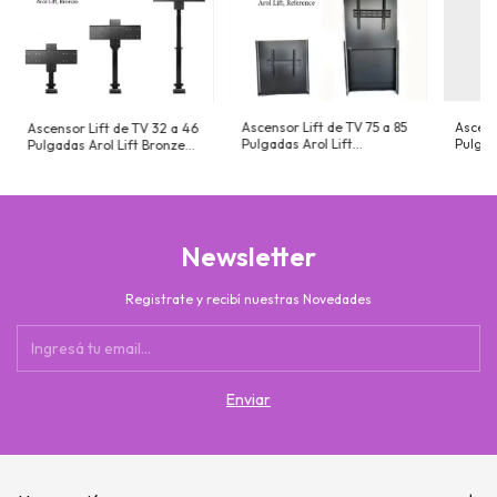
Ascensor Lift de TV 75 a 85
Ascens
Ascensor Lift de TV 32 a 46
Pulgadas Arol Lift
Pulgad
Pulgadas Arol Lift Bronze
Reference 85
Refere
46
Newsletter
Registrate y recibí nuestras Novedades