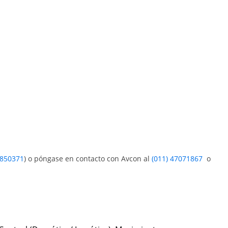
850371
) o póngase en contacto con Avcon al
(011) 47071867
o