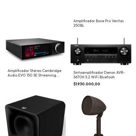
Amplificador Bose Pro Veritas
250BL
Amplificador Stereo Cambridge
Sintoamplificador Denon AVR-
Audio EVO 150 SE Streaming
S670H 5.2 WiFi Bluetooh
Integrado
$1.930.000,00