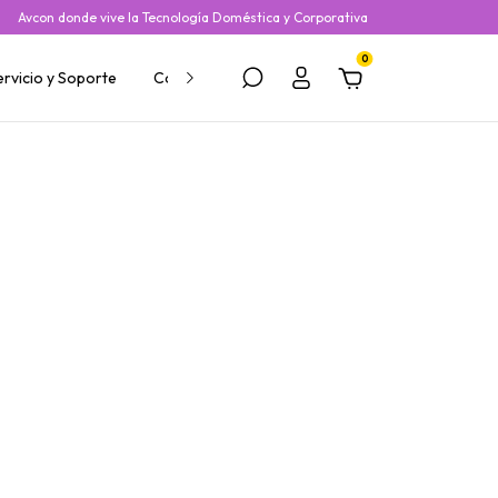
Avcon donde vive la Tecnología Doméstica y Corporativa
0
ervicio y Soporte
Contacto
Nosotros
Blog