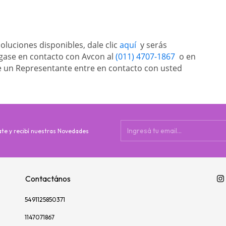
luciones disponibles, dale clic 
aquí
  y serás 
gase en contacto con Avcon al 
(011) 4707-1867
  o en 
e un Representante entre en contacto con usted
ate y recibí nuestras Novedades
Contactános
5491125850371
1147071867